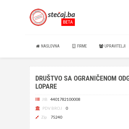
NASLOVNA
FIRME
UPRAVITELJI
DRUŠTVO SA OGRANIČENOM OD
LOPARE
JIB
4401782100008
PDV BROJ
0
Zip
75240