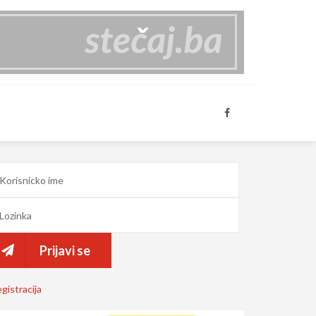
Prijavi se
gistracija