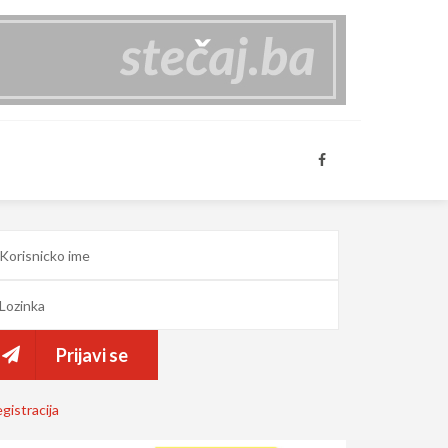
Prijavi se
gistracija