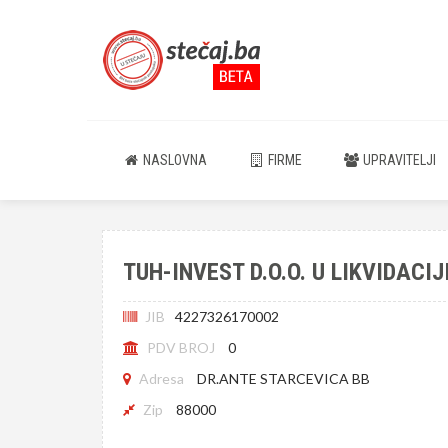
NASLOVNA
FIRME
UPRAVITELJI
TUH-INVEST D.O.O. U LIKVIDACI
JIB
4227326170002
PDV BROJ
0
Adresa
DR.ANTE STARCEVICA BB
Zip
88000