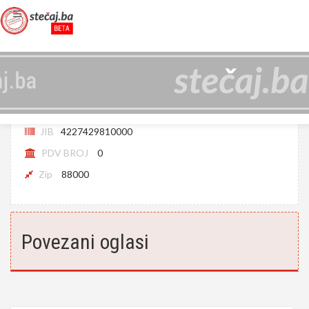
ARUBA D.O.O. U LIKVIDACIJI MOSTAR
(LIKVIDIRAN)
JIB
4227429810000
PDV BROJ
0
Zip
88000
Povezani oglasi