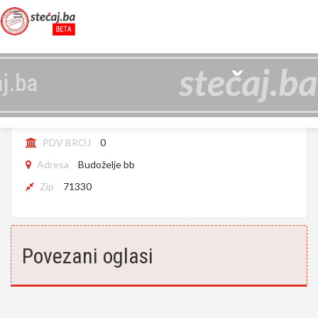
BRAHE D.O.O. VAREŠ
JIB
4218319210008
PDV BROJ
0
Adresa
Budoželje bb
Zip
71330
Povezani oglasi